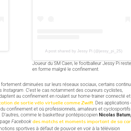
A post shared by Jessy Pi (@jessy_pi_25)
Joueur du SM Caen, le footballeur Jessy Pi rest
en forme malgré le confinement.
t fortement diminuées sur leurs réseaux sociaux, certains contin
ys
Instagram
. C’est le cas notamment des coureurs cyclistes,
’adaptent au confinement en roulant sur home-trainer connecté et
cation de sortie vélo virtuelle comme
Zwift
. Des applications 
du confinement et où professionnels, amateurs et cyclosportifs
el. D’autres, comme le basketteur pontépiscopien
Nicolas Batum
des matchs et moments important de sa car
a page
Facebook
émotions sportives à défaut de pouvoir en voir à la télévision