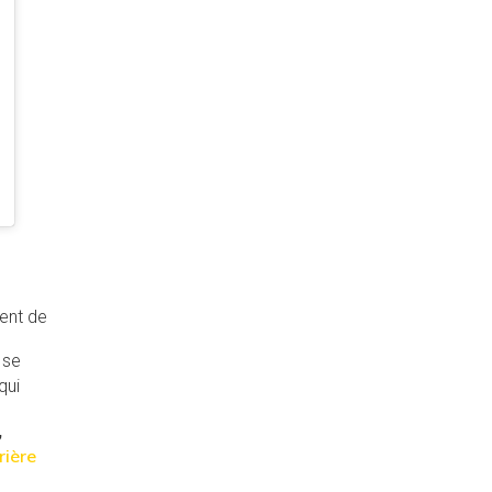
e
uent de
 se
qui
,
rière