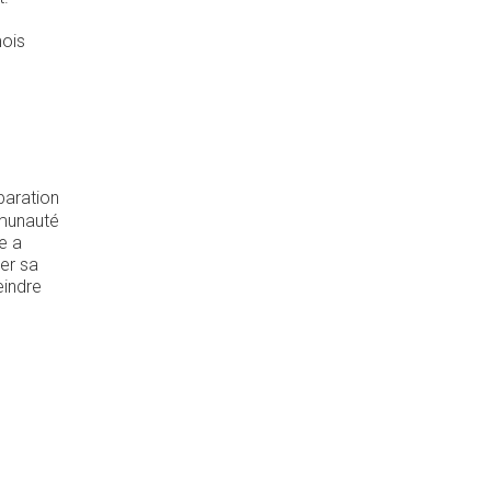
mois
paration
munauté
e a
er sa
eindre