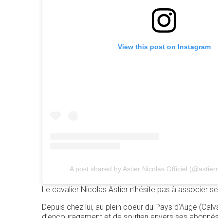
View this post on Instagram
A post shared by Astier Nicolas Officiel (@astierni
Le cavalier Nicolas Astier n’hésite pas à associer
Depuis chez lui, au plein coeur du Pays d’Auge (Calv
d’encouragement et de soutien envers ses abonnés c