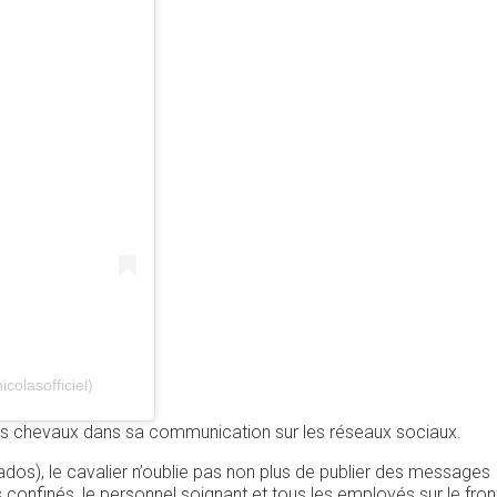
colasofficiel)
 ses chevaux dans sa communication sur les réseaux sociaux.
ados), le cavalier n’oublie pas non plus de publier des messages
onfinés, le personnel soignant et tous les employés sur le fron