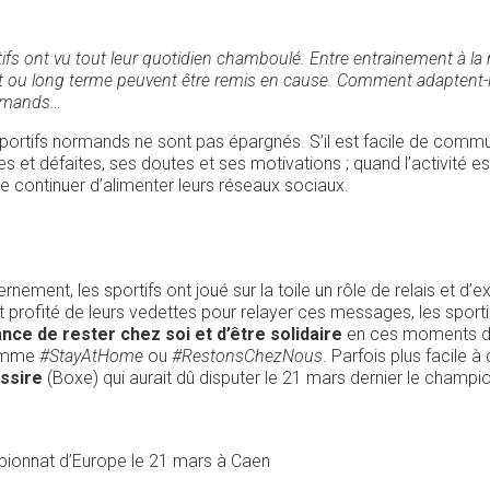
ifs ont vu tout leur quotidien chamboulé. Entre entrainement à la
rt ou long terme peuvent être remis en cause. Comment adaptent-il
ormands…
sportifs normands ne sont pas épargnés. S’il est facile de comm
s et défaites, ses doutes et ses motivations ; quand l’activité es
 de continuer d’alimenter leurs réseaux sociaux.
nement, les sportifs ont joué sur la toile un rôle de relais et d’
 profité de leurs vedettes pour relayer ces messages, les sporti
ance de rester chez soi et d’être solidaire
en ces moments dif
comme
#StayAtHome
ou
#RestonsChezNous
. Parfois plus facile à 
ssire
(Boxe) qui aurait dû disputer le 21 mars dernier le champi
pionnat d’Europe le 21 mars à Caen