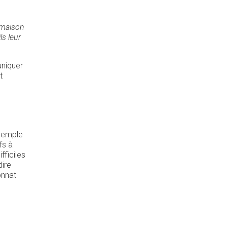
 maison
s leur
uniquer
t
exemple
fs à
ficiles
dire
onnat