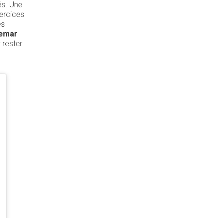
és. Une
xercices
es
emar
 rester