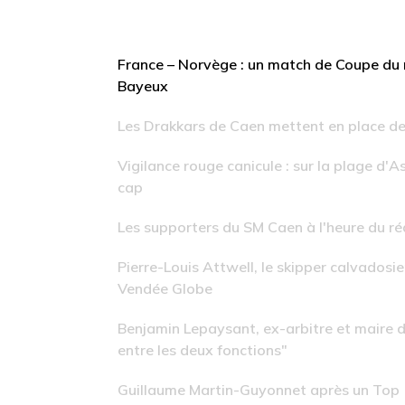
France – Norvège : un match de Coupe du 
Bayeux
Les Drakkars de Caen mettent en place d
Vigilance rouge canicule : sur la plage d'A
cap
Les supporters du SM Caen à l'heure du r
Pierre-Louis Attwell, le skipper calvadosien
Vendée Globe
Benjamin Lepaysant, ex-arbitre et maire 
entre les deux fonctions"
Guillaume Martin-Guyonnet après un Top 10