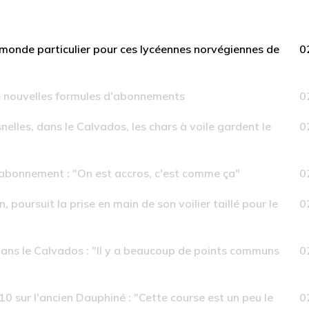
monde particulier pour ces lycéennes norvégiennes de
0
e nouvelles formules d'abonnements
0
snelles, dans le Calvados, les chars à voile gardent le
0
éabonnement : "On est accros, c'est comme ça"
0
, poursuit la prise en main de son voilier taillé pour le
0
dans le Calvados : "Il y a beaucoup de points communs
0
 sur l'ancien Dauphiné : "Cette course est un peu le
0