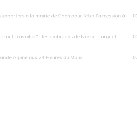
upporters à la mairie de Caen pour fêter l'accession à
0
l faut travailler" : les ambitions de Nasser Larguet,
0
mande Alpine aux 24 Heures du Mans
0