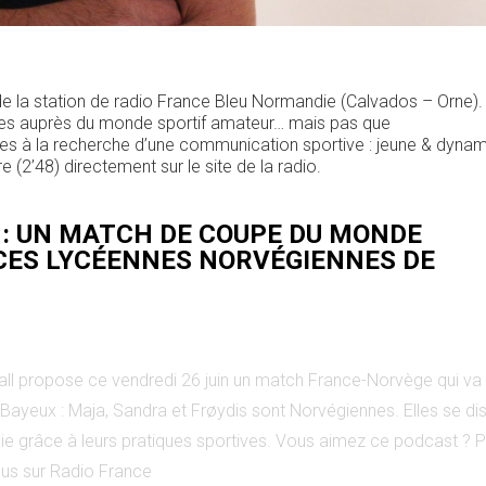
e la station de radio France Bleu Normandie (Calvados – Orne).
ices auprès du monde sportif amateur… mais pas que
ses à la recherche d’une communication sportive : jeune & dynam
(2’48) directement sur le site de la radio.
 : UN MATCH DE COUPE DU MONDE
 CES LYCÉENNES NORVÉGIENNES DE
Bayeux : Maja, Sandra et Frøydis sont Norvégiennes. Elles se di
pratiques sportives. Vous aimez ce podcast ? Pour
ous sur Radio France