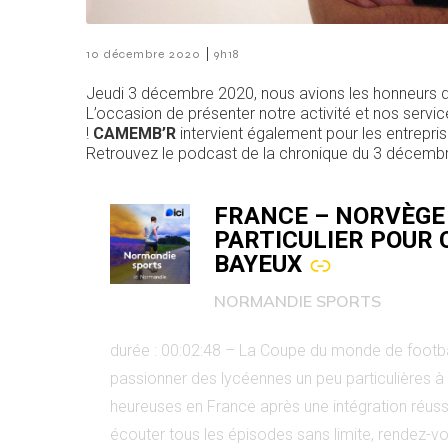
|
10 décembre 2020
9h18
Jeudi 3 décembre 2020, nous avions les honneurs d
L’occasion de présenter notre activité et nos serv
!
CAMEMB’R
intervient également pour les entrepri
Retrouvez le podcast de la chronique du 3 décembre 
–
FRANCE – NORVÈGE
PARTICULIER POUR
BAYEUX
NORMANDIE SPORTS
durée : 00:02:48 – La Coupe du monde de football propose ce vendredi 26 juin un match France-Norvège qui va
passionner des lycéennes un peu particulières à 
heureuses en France après une intégration réussie grâce à leurs 
écouter tous les épisodes sans limite, rendez-v