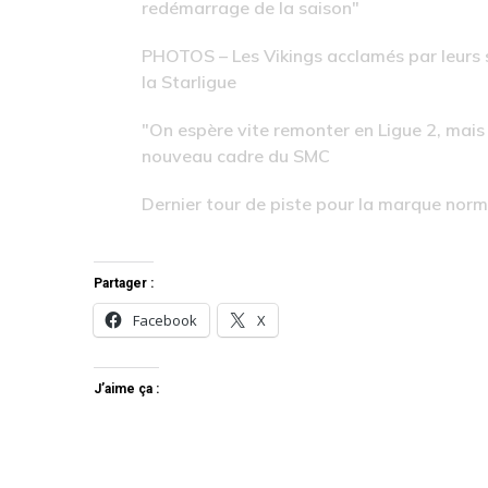
redémarrage de la saison"
PHOTOS – Les Vikings acclamés par leurs s
la Starligue
"On espère vite remonter en Ligue 2, mais i
nouveau cadre du SMC
Dernier tour de piste pour la marque nor
Partager :
Facebook
X
J’aime ça :