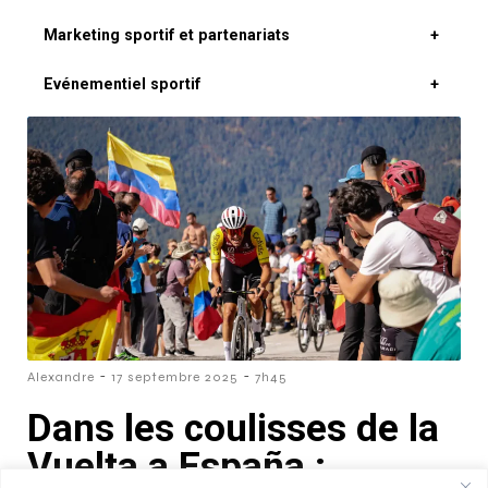
Marketing sportif et partenariats
+
Evénementiel sportif
+
-
-
Alexandre
17 septembre 2025
7h45
Dans les coulisses de la
Vuelta a España :