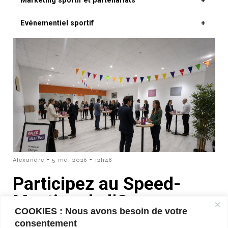
Marketing sportif et partenariats
+
Evénementiel sportif
+
-
-
Alexandre
5 mai 2026
12h48
Participez au Speed-
Meeting de l’Orange
COOKIES : Nous avons besoin de votre
Bleue
consentement