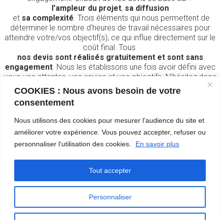
l’ampleur du projet
,
sa diffusion
et
sa complexité
. Trois éléments qui nous permettent de
déterminer le nombre d’heures de travail nécessaires pour
atteindre votre/vos objectif(s), ce qui influe directement sur le
coût final. Tous
nos devis sont réalisés gratuitement et sont sans
engagement
. Nous les établissons une fois avoir défini avec
vous vos attentes, vos envies et vos objectifs. N’hésitez donc
pas à nous contacter ci-dessous. Nous vous recontacterons au
COOKIES : Nous avons besoin de votre
plus vite.
consentement
Pourquoi nous faire
Nous utilisons des cookies pour mesurer l’audience du site et
confiance ?
améliorer votre expérience. Vous pouvez accepter, refuser ou
personnaliser l’utilisation des cookies.
En savoir plus
Notre engagement envers la personnalisation, la qualité et
l’innovation distingue notre agence. Chaque création que nous
Tout accepter
réalisons est unique, garantissant que votre communication se
démarque de celle de vos concurrents.
Personnaliser
© 2026 Agence de communication, marketing &
événementiel sport – CAMEMB’R. Created with
using