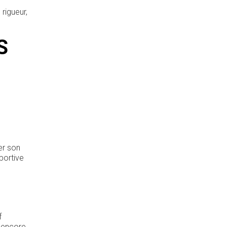
rigueur,
S
er son
portive
f
u encore