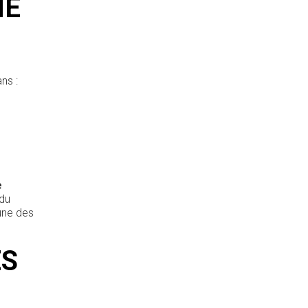
NE
ans :
e
 du
une des
ES