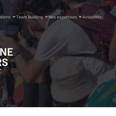
utions
Team building
Nos expertises
Actualités
UNE
RS
F