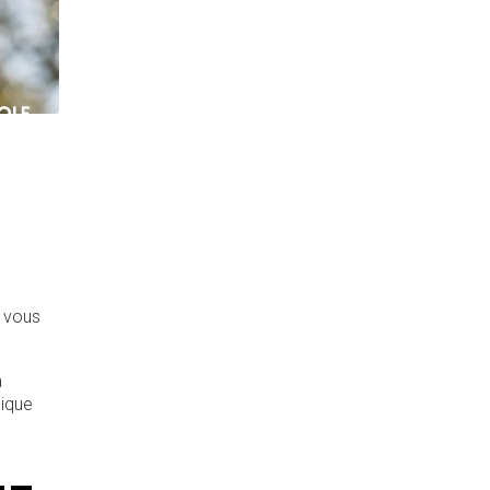
n vous
a
gique