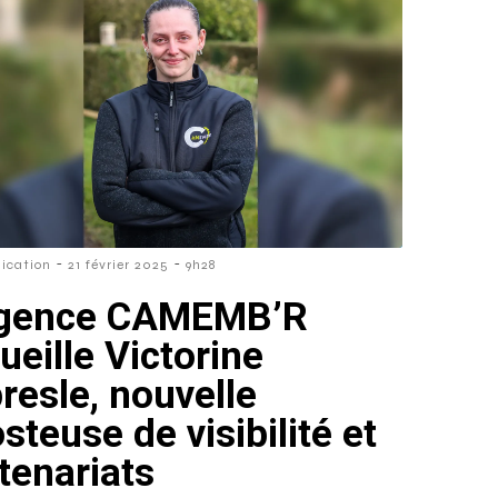
-
-
cation
21 février 2025
9h28
agence CAMEMB’R
ueille Victorine
resle, nouvelle
steuse de visibilité et
tenariats