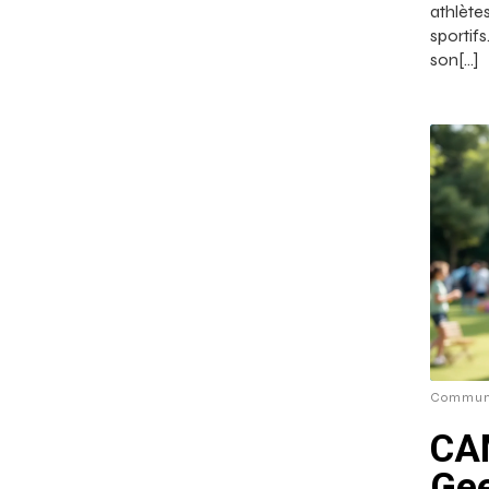
athlète
sporti
son[…]
Commun
CA
Gee