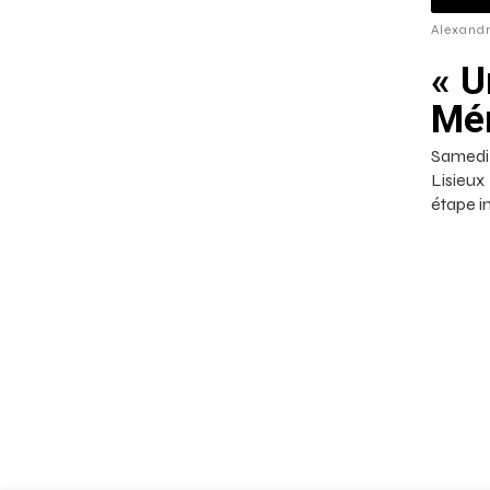
Alexand
« U
Mém
Samedi 
Lisieux
étape i