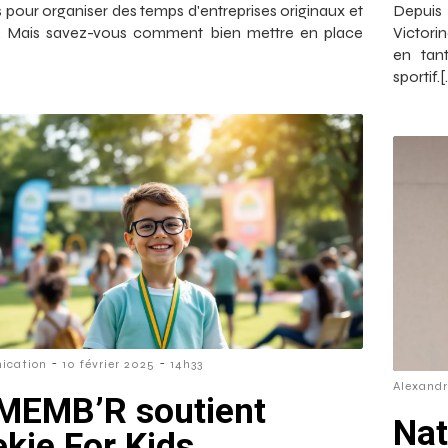
s pour organiser des temps d'entreprises originaux et
Depuis 
fs. Mais savez-vous comment bien mettre en place
Victori
en tan
sportif.[
-
-
ication
10 février 2025
14h33
Alexand
MEMB’R soutient
Nat
kie For Kids