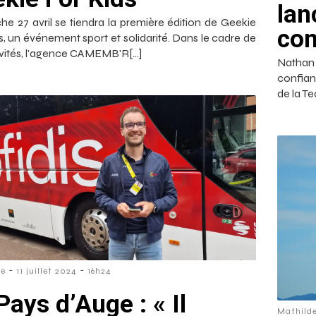
lan
e 27 avril se tiendra la première édition de Geekie
co
s, un événement sport et solidarité. Dans le cadre de
ivités, l'agence CAMEMB'R[…]
Nathan
confian
de la T
-
-
re
11 juillet 2024
16h24
Pays d’Auge : « Il
Mathild