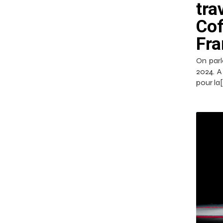
tra
Cof
Fra
On parl
2024. A
pour la[