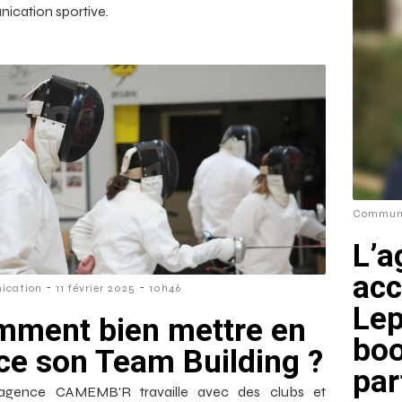
cation sportive.
Communi
L’
acc
-
-
ication
11 février 2025
10h46
Lep
ment bien mettre en
boo
ce son Team Building ?
par
agence CAMEMB'R travaille avec des clubs et