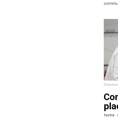
communi
Commun
Com
pla
Notre 