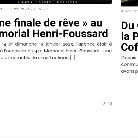
-
-
re
15 février 2023
9h29
Alexand
ne finale de rêve » au
Du 
orial Henri-Foussard
la 
Cof
14 et dimanche 15 janvier 2023, l'agence était à
 à l'occasion du 44e Mémorial Henri Foussard : une
ncontournable du circuit national[…]
Depuis 
communi
avons p
1
2
3