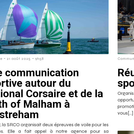
-
-
re
21 août 2025
9h58
Communi
e communication
Réu
rtive autour du
spo
ional Corsaire et de la
Organi
opportu
h of Malham à
promoti
istreham
vous[…]
, la SRCO organisait deux épreuves de voile pour les
res. Elle a fait appel à notre agence pour sa