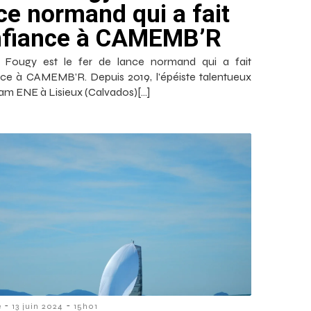
ce normand qui a fait
nfiance à CAMEMB’R
 Fougy est le fer de lance normand qui a fait
ce à CAMEMB’R. Depuis 2019, l'épéiste talentueux
eam ENE à Lisieux (Calvados)[…]
-
-
e
13 juin 2024
15h01