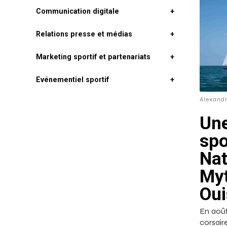
Communication digitale
+
Relations presse et médias
+
Marketing sportif et partenariats
+
Evénementiel sportif
+
Alexand
Un
spo
Nat
Myt
Ou
En août
corsai