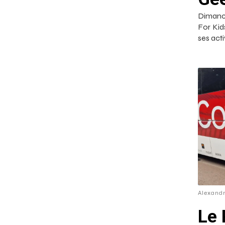
Dimanch
For Kid
ses act
Alexand
Le 