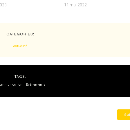
2023
11 mai 2022
CATEGORIES:
Actualité
TAGS:
ommunication
Evénements
Su