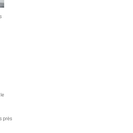
s
le
s près