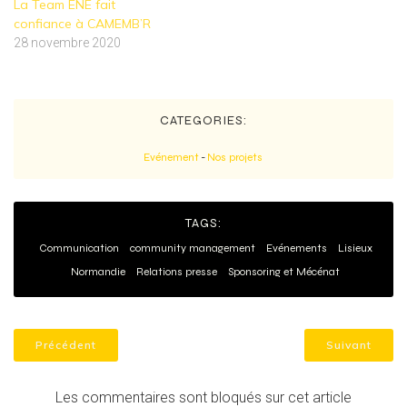
La Team ENE fait
confiance à CAMEMB’R
28 novembre 2020
CATEGORIES:
Evénement
-
Nos projets
TAGS:
Communication
community management
Evénements
Lisieux
Normandie
Relations presse
Sponsoring et Mécénat
Précédent
Suivant
Les commentaires sont bloqués sur cet article