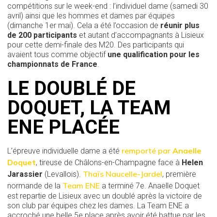
compétitions sur le week-end : l’individuel dame (samedi 30
avril) ainsi que les hommes et dames par équipes
(dimanche 1er mai). Cela a été l’occasion de
réunir plus
de 200 participants
et autant d’accompagnants à Lisieux
pour cette demi-finale des M20. Des participants qui
avaient tous comme objectif
une qualification pour les
championnats de France
.
LE DOUBLÉ DE
DOQUET, LA TEAM
ENE PLACÉE
remporté par
Anaelle
L’épreuve individuelle dame a été
Doquet
, tireuse de Châlons-en-Champagne face à
Helen
Thaïs Naucelle-Jardel
Jarassier
(Levallois).
, première
Team ENE
normande de la
a terminé 7e. Anaelle Doquet
est repartie de Lisieux avec un doublé après la victoire de
son club par équipes chez les dames. La Team ENE a
accroché une belle 5e place après avoir été battue par les