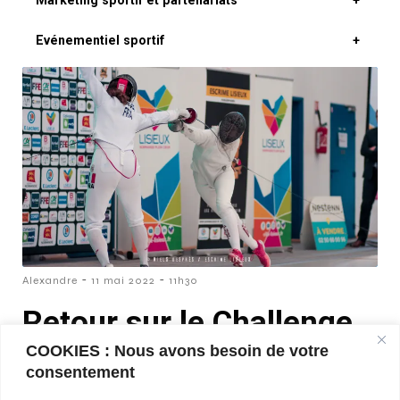
Marketing sportif et partenariats
+
Evénementiel sportif
+
-
-
Alexandre
11 mai 2022
11h30
Retour sur le Challenge
de la ville de Lisieux
COOKIES : Nous avons besoin de votre
consentement
2022