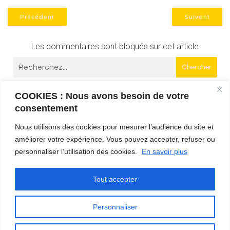
Précédent
Suivant
Les commentaires sont bloqués sur cet article
Chercher
COOKIES : Nous avons besoin de votre
Communication digitale
+
consentement
Relations presse et médias
+
Nous utilisons des cookies pour mesurer l’audience du site et
améliorer votre expérience. Vous pouvez accepter, refuser ou
Marketing sportif et partenariats
+
personnaliser l’utilisation des cookies.
En savoir plus
Evénementiel sportif
+
Tout accepter
Personnaliser
© 2026 Agence de communication, marketing &
événementiel sport – CAMEMB’R. Created with
using