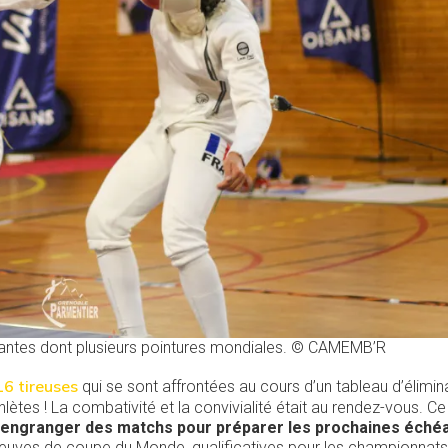
pantes dont plusieurs pointures mondiales. © CAMEMB’R
6 tireuses
qui se sont affrontées au cours d’un tableau d’élimin
thlètes ! La combativité et la convivialité était au rendez-vous. C
engranger des matchs pour préparer les prochaines éché
reuves de coupe du Monde, qualificatives pour les championnats