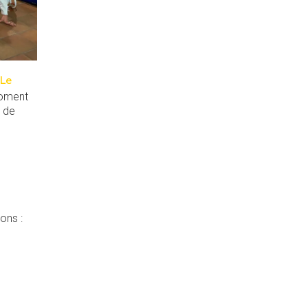
Le
moment
e de
ons :