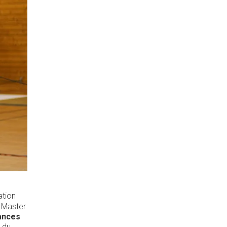
ation
e Master
ances
 du