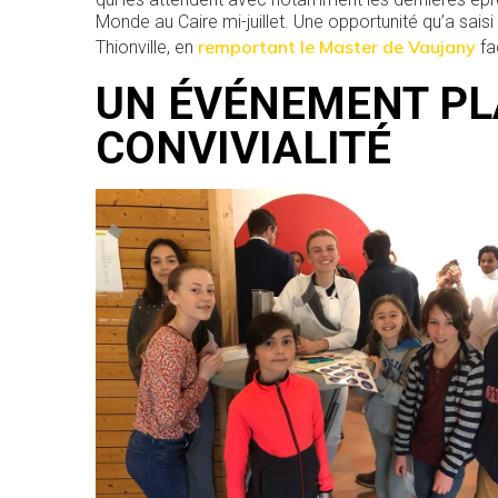
Monde au Caire mi-juillet. Une opportunité qu’a saisi
remportant le Master de Vaujany
Thionville, en
fa
UN ÉVÉNEMENT PLA
CONVIVIALITÉ