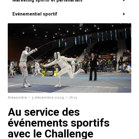
Marketing sportif et partenariats
+
Evénementiel sportif
+
-
-
Alexandre
3 décembre 2025
7h13
Au service des
événements sportifs
avec le Challenge