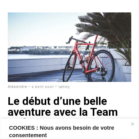
-
-
Alexandre
2 avril 2021
14h03
Le début d’une belle
aventure avec la Team
Cofidis
COOKIES : Nous avons besoin de votre
Depuis le début de l'année 2021, l'agence est aux côtés
consentement